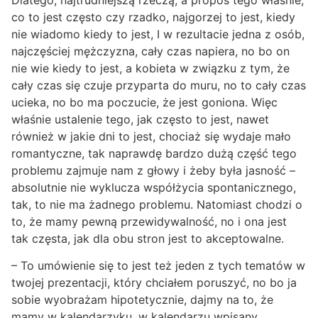
co to jest często czy rzadko, najgorzej to jest, kiedy
nie wiadomo kiedy to jest, I w rezultacie jedna z osób,
najczęściej mężczyzna, cały czas napiera, no bo on
nie wie kiedy to jest, a kobieta w związku z tym, że
cały czas się czuje przyparta do muru, no to cały czas
ucieka, no bo ma poczucie, że jest goniona. Więc
właśnie ustalenie tego, jak często to jest, nawet
również w jakie dni to jest, chociaż się wydaje mało
romantyczne, tak naprawdę bardzo dużą część tego
problemu zajmuje nam z głowy i żeby była jasność –
absolutnie nie wyklucza współżycia spontanicznego,
tak, to nie ma żadnego problemu. Natomiast chodzi o
to, że mamy pewną przewidywalność, no i ona jest
tak częsta, jak dla obu stron jest to akceptowalne.
– To umówienie się to jest też jeden z tych tematów w
twojej prezentacji, który chciałem poruszyć, no bo ja
sobie wyobrażam hipotetycznie, dajmy na to, że
mamy w kalendarzyku, w kalendarzu wpisany