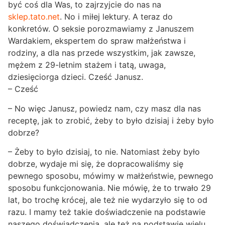
być coś dla Was, to zajrzyjcie do nas na
sklep.tato.net
. No i miłej lektury. A teraz do
konkretów. O seksie porozmawiamy z Januszem
Wardakiem, ekspertem do spraw małżeństwa i
rodziny, a dla nas przede wszystkim, jak zawsze,
mężem z 29-letnim stażem i tatą, uwaga,
dziesięciorga dzieci. Cześć Janusz.
– Cześć
– No więc Janusz, powiedz nam, czy masz dla nas
receptę, jak to zrobić, żeby to było dzisiaj i żeby było
dobrze?
– Żeby to było dzisiaj, to nie. Natomiast żeby było
dobrze, wydaje mi się, że dopracowaliśmy się
pewnego sposobu, mówimy w małżeństwie, pewnego
sposobu funkcjonowania. Nie mówię, że to trwało 29
lat, bo trochę krócej, ale też nie wydarzyło się to od
razu. I mamy też takie doświadczenie na podstawie
naszego doświadczenia, ale też na podstawie wielu