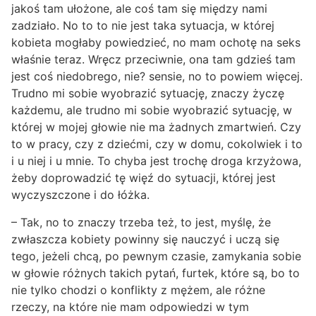
jakoś tam ułożone, ale coś tam się między nami
zadziało. No to to nie jest taka sytuacja, w której
kobieta mogłaby powiedzieć, no mam ochotę na seks
właśnie teraz. Wręcz przeciwnie, ona tam gdzieś tam
jest coś niedobrego, nie? sensie, no to powiem więcej.
Trudno mi sobie wyobrazić sytuację, znaczy życzę
każdemu, ale trudno mi sobie wyobrazić sytuację, w
której w mojej głowie nie ma żadnych zmartwień. Czy
to w pracy, czy z dziećmi, czy w domu, cokolwiek i to
i u niej i u mnie. To chyba jest trochę droga krzyżowa,
żeby doprowadzić tę więź do sytuacji, której jest
wyczyszczone i do łóżka.
– Tak, no to znaczy trzeba też, to jest, myślę, że
zwłaszcza kobiety powinny się nauczyć i uczą się
tego, jeżeli chcą, po pewnym czasie, zamykania sobie
w głowie różnych takich pytań, furtek, które są, bo to
nie tylko chodzi o konflikty z mężem, ale różne
rzeczy, na które nie mam odpowiedzi w tym