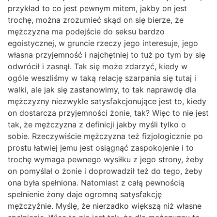
przykład to co jest pewnym mitem, jakby on jest
trochę, można zrozumieć skąd on się bierze, że
mężczyzna ma podejście do seksu bardzo
egoistycznej, w gruncie rzeczy jego interesuje, jego
własna przyjemność i najchętniej to tuż po tym by się
odwrócił i zasnął. Tak się może zdarzyć, kiedy w
ogóle weszliśmy w taką relację szarpania się tutaj i
walki, ale jak się zastanowimy, to tak naprawdę dla
mężczyzny niezwykle satysfakcjonujące jest to, kiedy
on dostarcza przyjemności żonie, tak? Więc to nie jest
tak, że mężczyzna z definicji jakby myśli tylko o
sobie. Rzeczywiście mężczyzna też fizjologicznie po
prostu łatwiej jemu jest osiągnąć zaspokojenie i to
trochę wymaga pewnego wysiłku z jego strony, żeby
on pomyślał o żonie i doprowadził też do tego, żeby
ona była spełniona. Natomiast z całą pewnością
spełnienie żony daje ogromną satysfakcję
mężczyźnie. Myślę, że nierzadko większą niż własne