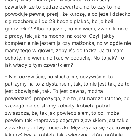
czwartek, że to będzie czwartek, no to czy to nie
powoduje pewnej presji, że kurczę, a co jeżeli dziecko
się rozchoruje i do 23 będzie płakać, bo je boli
gardziołko? Albo co jeżeli, no nie wiem, zwolnili mnie
z pracy, tak już na mocno, na ostro. Czyli jakby
kompletnie nie jestem ja czy małżonka, no w ogóle nie
mamy tego w głowie, żeby iść do łóżka. Ja tu mam
ochotę, nie wiem, no łkać w poduchę. No to jak? To
jak wtedy z tym czwartkiem?
– Nie, oczywiście, no słuchajcie, oczywiście, to
patrzymy na to z dystansem, tak, to nie jest tak, że to
jest obowiązek, tak. To jest pewna, można
powiedzieć, propozycja, ale to jest bardzo istotne, bo
szczególnie od strony kobiety, kobieta potrafi,
zwłaszcza, że, tak jak powiedziałem, to co, może
powiem tak -naprawdę częstym zjawiskiem jest takie
zjawisko gonitwy i ucieczki. Mężczyzna się zachowuje
jak myśliwy, a kobieta jak zwierzyna, która próbuje