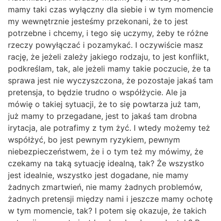
mamy taki czas wyłączny dla siebie i w tym momencie
my wewnętrznie jesteśmy przekonani, że to jest
potrzebne i chcemy, i tego się uczymy, żeby te różne
rzeczy powyłączać i pozamykać. I oczywiście masz
rację, że jeżeli zależy jakiego rodzaju, to jest konflikt,
podkreślam, tak, ale jeżeli mamy takie poczucie, że ta
sprawa jest nie wyczyszczona, że pozostaje jakaś tam
pretensja, to będzie trudno o współżycie. Ale ja
mówię o takiej sytuacji, że to się powtarza już tam,
już mamy to przegadane, jest to jakaś tam drobna
irytacja, ale potrafimy z tym żyć. I wtedy możemy też
współżyć, bo jest pewnym ryzykiem, pewnym
niebezpieczeństwem, że i o tym też my mówimy, że
czekamy na taką sytuację idealną, tak? Że wszystko
jest idealnie, wszystko jest dogadane, nie mamy
żadnych zmartwień, nie mamy żadnych problemów,
żadnych pretensji między nami i jeszcze mamy ochotę
w tym momencie, tak? I potem się okazuje, że takich