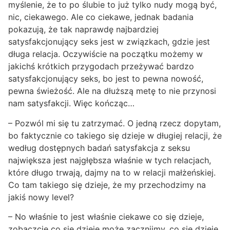
myślenie, że to po ślubie to już tylko nudy mogą być,
nic, ciekawego. Ale co ciekawe, jednak badania
pokazują, że tak naprawdę najbardziej
satysfakcjonujący seks jest w związkach, gdzie jest
długa relacja. Oczywiście na początku możemy w
jakichś krótkich przygodach przeżywać bardzo
satysfakcjonujący seks, bo jest to pewna nowość,
pewna świeżość. Ale na dłuższą metę to nie przynosi
nam satysfakcji. Więc kończąc…
– Pozwól mi się tu zatrzymać. O jedną rzecz dopytam,
bo faktycznie co takiego się dzieje w długiej relacji, że
według dostępnych badań satysfakcja z seksu
największa jest najgłębsza właśnie w tych relacjach,
które długo trwają, dajmy na to w relacji małżeńskiej.
Co tam takiego się dzieje, że my przechodzimy na
jakiś nowy level?
– No właśnie to jest właśnie ciekawe co się dzieje,
zobaczcie co się dzieje może zacznijmy, co się dzieje