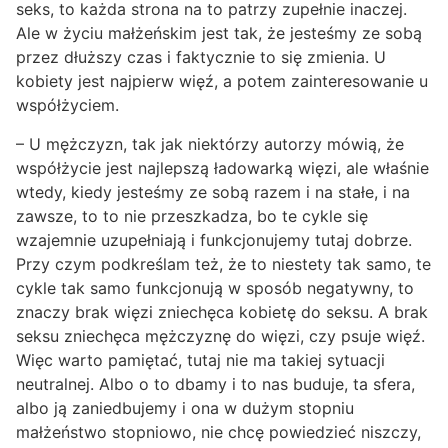
seks, to każda strona na to patrzy zupełnie inaczej.
Ale w życiu małżeńskim jest tak, że jesteśmy ze sobą
przez dłuższy czas i faktycznie to się zmienia. U
kobiety jest najpierw więź, a potem zainteresowanie u
współżyciem.
– U mężczyzn, tak jak niektórzy autorzy mówią, że
współżycie jest najlepszą ładowarką więzi, ale właśnie
wtedy, kiedy jesteśmy ze sobą razem i na stałe, i na
zawsze, to to nie przeszkadza, bo te cykle się
wzajemnie uzupełniają i funkcjonujemy tutaj dobrze.
Przy czym podkreślam też, że to niestety tak samo, te
cykle tak samo funkcjonują w sposób negatywny, to
znaczy brak więzi zniechęca kobietę do seksu. A brak
seksu zniechęca mężczyznę do więzi, czy psuje więź.
Więc warto pamiętać, tutaj nie ma takiej sytuacji
neutralnej. Albo o to dbamy i to nas buduje, ta sfera,
albo ją zaniedbujemy i ona w dużym stopniu
małżeństwo stopniowo, nie chcę powiedzieć niszczy,