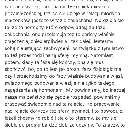
w relacji świeżej, bo ona nie tylko niekoniecznie
pozamałżeńskiej, też co się dzieje w relacji młodych
małżonków, jeszcze w fazie zakochania. No dzieje się
to, że te hormony, które odpowiadają za fazę
zakochania, one przełamują też te bariery właśnie
zmęczenia, zniecierpliwienia i tak dalej. Jesteśmy
sobą nieustająco zachwyceni i w związku z tym łatwo
to też przechodzi na tą sferę intymną. Natomiast
potem, kiedy ta faza się kończy, ona się musi
skończyć, bo, bo to jest po prostu faza fizjologiczna,
czyli przechodzimy do fazy właśnie budowania więzi,
świadomego budowania więzi, a nie tylko takiego
napędzania się hormonami. My powinniśmy, bo inaczej
nasze małżeństwo się będzie rozpadać, powinniśmy
pracować świadomie nad tą relacją. I to pracowanie
nad relacją dotyczy też sfery intymnej. I to powoduje,
jeżeli chcemy to robić i się o to staramy, że my się
siebie po prostu bardzo dobrze uczymy. To znaczy, to