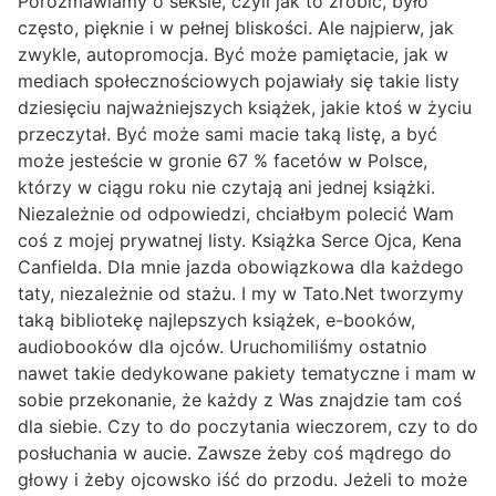
Porozmawiamy o seksie, czyli jak to zrobić, było
często, pięknie i w pełnej bliskości. Ale najpierw, jak
zwykle, autopromocja. Być może pamiętacie, jak w
mediach społecznościowych pojawiały się takie listy
dziesięciu najważniejszych książek, jakie ktoś w życiu
przeczytał. Być może sami macie taką listę, a być
może jesteście w gronie 67 % facetów w Polsce,
którzy w ciągu roku nie czytają ani jednej książki.
Niezależnie od odpowiedzi, chciałbym polecić Wam
coś z mojej prywatnej listy. Książka Serce Ojca, Kena
Canfielda. Dla mnie jazda obowiązkowa dla każdego
taty, niezależnie od stażu. I my w Tato.Net tworzymy
taką bibliotekę najlepszych książek, e-booków,
audiobooków dla ojców. Uruchomiliśmy ostatnio
nawet takie dedykowane pakiety tematyczne i mam w
sobie przekonanie, że każdy z Was znajdzie tam coś
dla siebie. Czy to do poczytania wieczorem, czy to do
posłuchania w aucie. Zawsze żeby coś mądrego do
głowy i żeby ojcowsko iść do przodu. Jeżeli to może