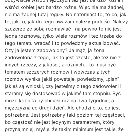
wśród kobiet jest bardzo różne. Więc nie ma żadnej,
nie ma żadnej tutaj reguły. No natomiast to, to co, jak
to, jak to, jak do tego uważam należy podejść. Należy
szczerze ze sobą rozmawiać i na pewno to nie jest
jedna rozmowa, tylko wiele rozmów i też trzeba do
tego tematu wracać i to powiedzmy aktualizować.
Czy ja jestem zadowolony? Ja mąż, ja żona,
zadowolona z tego, jak to jest często, ale też nie z
innych rzeczy, z jakości, z różnych. I to musi być
tematem szczerych rozmów i wówczas z tych
rozmów wynika jakiś powstaje, powiedzmy, „plan”,
jakieś są wnioski, czy jesteśmy z tego zadowoleni i
staramy się dostosować w jakimś tam stopniu. Być
może kobieta by chciała raz na dwa tygodnie, a
mężczyzna co drugi dzień. Ale chodzi o to, co jest
potrzebne. Jest potrzebny taki poziom tej częstości,
bo częstość nie jest jedynym parametrem, który
przynajmniej, myślę, że takim minimum jest takie, że