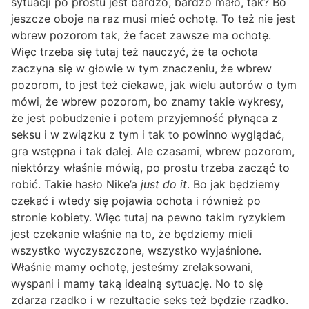
sytuacji po prostu jest bardzo, bardzo mało, tak? Bo
jeszcze oboje na raz musi mieć ochotę. To też nie jest
wbrew pozorom tak, że facet zawsze ma ochotę.
Więc trzeba się tutaj też nauczyć, że ta ochota
zaczyna się w głowie w tym znaczeniu, że wbrew
pozorom, to jest też ciekawe, jak wielu autorów o tym
mówi, że wbrew pozorom, bo znamy takie wykresy,
że jest pobudzenie i potem przyjemność płynąca z
seksu i w związku z tym i tak to powinno wyglądać,
gra wstępna i tak dalej. Ale czasami, wbrew pozorom,
niektórzy właśnie mówią, po prostu trzeba zacząć to
robić. Takie hasło Nike’a
just do it
. Bo jak będziemy
czekać i wtedy się pojawia ochota i również po
stronie kobiety. Więc tutaj na pewno takim ryzykiem
jest czekanie właśnie na to, że będziemy mieli
wszystko wyczyszczone, wszystko wyjaśnione.
Właśnie mamy ochotę, jesteśmy zrelaksowani,
wyspani i mamy taką idealną sytuację. No to się
zdarza rzadko i w rezultacie seks też będzie rzadko.