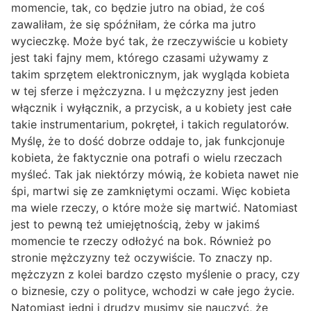
momencie, tak, co będzie jutro na obiad, że coś
zawaliłam, że się spóźniłam, że córka ma jutro
wycieczkę. Może być tak, że rzeczywiście u kobiety
jest taki fajny mem, którego czasami używamy z
takim sprzętem elektronicznym, jak wygląda kobieta
w tej sferze i mężczyzna. I u mężczyzny jest jeden
włącznik i wyłącznik, a przycisk, a u kobiety jest całe
takie instrumentarium, pokręteł, i takich regulatorów.
Myślę, że to dość dobrze oddaje to, jak funkcjonuje
kobieta, że faktycznie ona potrafi o wielu rzeczach
myśleć. Tak jak niektórzy mówią, że kobieta nawet nie
śpi, martwi się ze zamkniętymi oczami. Więc kobieta
ma wiele rzeczy, o które może się martwić. Natomiast
jest to pewną też umiejętnością, żeby w jakimś
momencie te rzeczy odłożyć na bok. Również po
stronie mężczyzny też oczywiście. To znaczy np.
mężczyzn z kolei bardzo często myślenie o pracy, czy
o biznesie, czy o polityce, wchodzi w całe jego życie.
Natomiast jedni i drudzy musimy się nauczyć, że