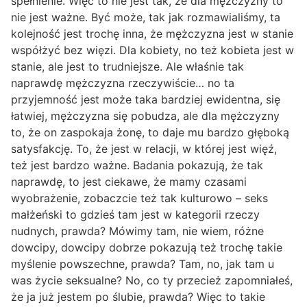
spełnienie. Więc to nie jest tak, że dla mężczyzny to
nie jest ważne. Być może, tak jak rozmawialiśmy, ta
kolejność jest trochę inna, że mężczyzna jest w stanie
współżyć bez więzi. Dla kobiety, no też kobieta jest w
stanie, ale jest to trudniejsze. Ale właśnie tak
naprawdę mężczyzna rzeczywiście… no ta
przyjemność jest może taka bardziej ewidentna, się
łatwiej, mężczyzna się pobudza, ale dla mężczyzny
to, że on zaspokaja żonę, to daje mu bardzo głęboką
satysfakcję. To, że jest w relacji, w której jest więź,
też jest bardzo ważne. Badania pokazują, że tak
naprawdę, to jest ciekawe, że mamy czasami
wyobrażenie, zobaczcie też tak kulturowo – seks
małżeński to gdzieś tam jest w kategorii rzeczy
nudnych, prawda? Mówimy tam, nie wiem, różne
dowcipy, dowcipy dobrze pokazują też trochę takie
myślenie powszechne, prawda? Tam, no, jak tam u
was życie seksualne? No, co ty przecież zapomniałeś,
że ja już jestem po ślubie, prawda? Więc to takie