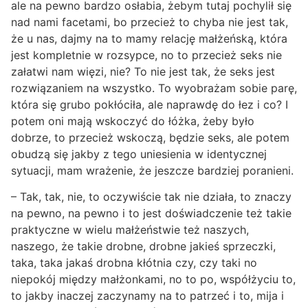
ale na pewno bardzo osłabia, żebym tutaj pochylił się
nad nami facetami, bo przecież to chyba nie jest tak,
że u nas, dajmy na to mamy relację małżeńską, która
jest kompletnie w rozsypce, no to przecież seks nie
załatwi nam więzi, nie? To nie jest tak, że seks jest
rozwiązaniem na wszystko. To wyobrażam sobie parę,
która się grubo pokłóciła, ale naprawdę do łez i co? I
potem oni mają wskoczyć do łóżka, żeby było
dobrze, to przecież wskoczą, będzie seks, ale potem
obudzą się jakby z tego uniesienia w identycznej
sytuacji, mam wrażenie, że jeszcze bardziej poranieni.
– Tak, tak, nie, to oczywiście tak nie działa, to znaczy
na pewno, na pewno i to jest doświadczenie też takie
praktyczne w wielu małżeństwie też naszych,
naszego, że takie drobne, drobne jakieś sprzeczki,
taka, taka jakaś drobna kłótnia czy, czy taki no
niepokój między małżonkami, no to po, współżyciu to,
to jakby inaczej zaczynamy na to patrzeć i to, mija i