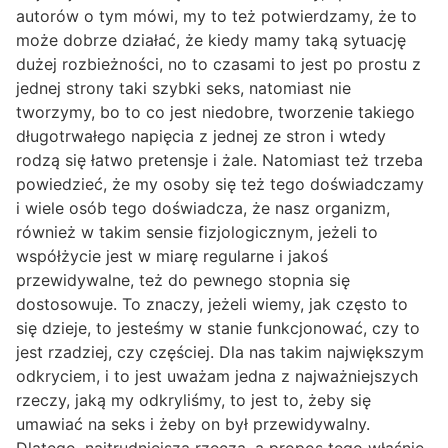
autorów o tym mówi, my to też potwierdzamy, że to
może dobrze działać, że kiedy mamy taką sytuację
dużej rozbieżności, no to czasami to jest po prostu z
jednej strony taki szybki seks, natomiast nie
tworzymy, bo to co jest niedobre, tworzenie takiego
długotrwałego napięcia z jednej ze stron i wtedy
rodzą się łatwo pretensje i żale. Natomiast też trzeba
powiedzieć, że my osoby się też tego doświadczamy
i wiele osób tego doświadcza, że nasz organizm,
również w takim sensie fizjologicznym, jeżeli to
współżycie jest w miarę regularne i jakoś
przewidywalne, też do pewnego stopnia się
dostosowuje. To znaczy, jeżeli wiemy, jak często to
się dzieje, to jesteśmy w stanie funkcjonować, czy to
jest rzadziej, czy częściej. Dla nas takim największym
odkryciem, i to jest uważam jedna z najważniejszych
rzeczy, jaką my odkryliśmy, to jest to, żeby się
umawiać na seks i żeby on był przewidywalny.
Dlatego, najtrudniejszą rzeczą, a propos tego właśnie,