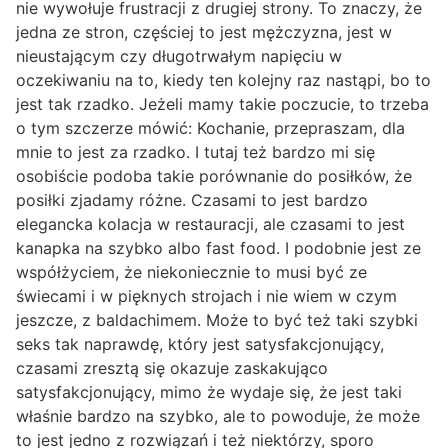
nie wywołuje frustracji z drugiej strony. To znaczy, że
jedna ze stron, częściej to jest mężczyzna, jest w
nieustającym czy długotrwałym napięciu w
oczekiwaniu na to, kiedy ten kolejny raz nastąpi, bo to
jest tak rzadko. Jeżeli mamy takie poczucie, to trzeba
o tym szczerze mówić: Kochanie, przepraszam, dla
mnie to jest za rzadko. I tutaj też bardzo mi się
osobiście podoba takie porównanie do posiłków, że
posiłki zjadamy różne. Czasami to jest bardzo
elegancka kolacja w restauracji, ale czasami to jest
kanapka na szybko albo fast food. I podobnie jest ze
współżyciem, że niekoniecznie to musi być ze
świecami i w pięknych strojach i nie wiem w czym
jeszcze, z baldachimem. Może to być też taki szybki
seks tak naprawdę, który jest satysfakcjonujący,
czasami zresztą się okazuje zaskakująco
satysfakcjonujący, mimo że wydaje się, że jest taki
właśnie bardzo na szybko, ale to powoduje, że może
to jest jedno z rozwiązań i też niektórzy, sporo