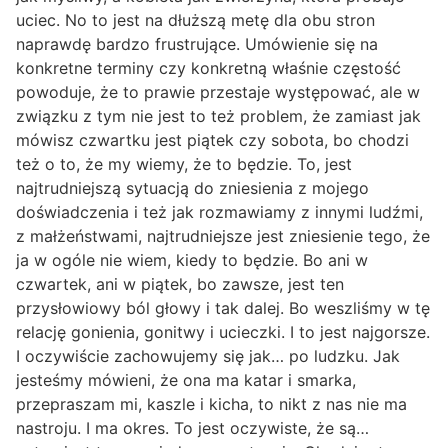
uciec. No to jest na dłuższą metę dla obu stron
naprawdę bardzo frustrujące. Umówienie się na
konkretne terminy czy konkretną właśnie częstość
powoduje, że to prawie przestaje występować, ale w
związku z tym nie jest to też problem, że zamiast jak
mówisz czwartku jest piątek czy sobota, bo chodzi
też o to, że my wiemy, że to będzie. To, jest
najtrudniejszą sytuacją do zniesienia z mojego
doświadczenia i też jak rozmawiamy z innymi ludźmi,
z małżeństwami, najtrudniejsze jest zniesienie tego, że
ja w ogóle nie wiem, kiedy to będzie. Bo ani w
czwartek, ani w piątek, bo zawsze, jest ten
przysłowiowy ból głowy i tak dalej. Bo weszliśmy w tę
relację gonienia, gonitwy i ucieczki. I to jest najgorsze.
I oczywiście zachowujemy się jak… po ludzku. Jak
jesteśmy mówieni, że ona ma katar i smarka,
przepraszam mi, kaszle i kicha, to nikt z nas nie ma
nastroju. I ma okres. To jest oczywiste, że są…