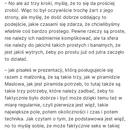
– No ale aż trzy kroki, myślę, że to się da prościej
zrobić. Więc to był oczywiście trochę żart z jego
strony, ale myślę, że dość dobrze oddający to
podejście, jakie czasami się zdarza, że chcielibyśmy
właśnie coś bardzo prostego. Pewne rzeczy są proste,
nie należy ich nadmiernie komplikować, ale ta sfera
nie należy do jakichś takich prostych i banalnych, że
jest jakiś wytrych, żeby po prostu już od jutra zaczęło
to działać.
– jak pisałeś w prezentacji, którą posługujecie się
razem z małżonką, że są takie trzy, jak w piramidzie
Maslowa, jak jest piramida potrzeb, to tutaj także są
takie trzy potrzeby, które należy zadbać, żeby to
faktycznie było dobrze i być może dzięki temu też w
miarę regularnie, czyli pierwsza jest więź, takie
największe pole, potem okoliczności i czas i potem
technika. Jak czytam o tym, że podstawowa jest więź,
no to myślę sobie, że może faktycznie seks w takiej