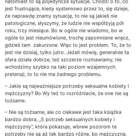
natomiast to są pojedyncze sytuacje. Chodzi o to, co
jest frustrujące, kiedy systemowo przez to, się dzieje,
że naprawdę znamy sytuację, to nie są jakieś nie
patologiczne, słyszymy, że ludzie nie współżyją pół
roku, trzy miesiące. Bo w ogóle nie wiadomo, bo w
ogóle to jest nieumówione, trochę zapomniane wręcz,
gdzieś tam zakurzone. Więc to jest problem. To, że to
jest nie dzisiaj, tylko jutro. Jeżeli mówię, generalnie ta
sfera działa dobrze, też szczerze rozmawiamy, nie
wchodzimy szybko na taki poziom wzajemnych
pretensji, to to nie ma żadnego problemu.
– Jakie są najważniejsze potrzeby seksualne kobiety i
mężczyzny? Bo Wy też to rozróżniacie, że one nie są
tożsame.
– Nie są tożsame, ale co ciekawe jest taka książka
bardzo dobra, „5 potrzeb seksualnych kobiety i
mężczyzny”, która pokazuje, wbrew pozorom te
potrzeby nie są aż tak bardzo różne, bo mężczyzna,