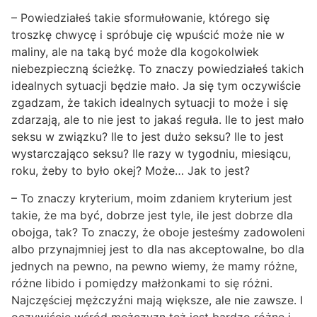
– Powiedziałeś takie sformułowanie, którego się
troszkę chwycę i spróbuje cię wpuścić może nie w
maliny, ale na taką być może dla kogokolwiek
niebezpieczną ścieżkę. To znaczy powiedziałeś takich
idealnych sytuacji będzie mało. Ja się tym oczywiście
zgadzam, że takich idealnych sytuacji to może i się
zdarzają, ale to nie jest to jakaś reguła. Ile to jest mało
seksu w związku? Ile to jest dużo seksu? Ile to jest
wystarczająco seksu? Ile razy w tygodniu, miesiącu,
roku, żeby to było okej? Może… Jak to jest?
– To znaczy kryterium, moim zdaniem kryterium jest
takie, że ma być, dobrze jest tyle, ile jest dobrze dla
obojga, tak? To znaczy, że oboje jesteśmy zadowoleni
albo przynajmniej jest to dla nas akceptowalne, bo dla
jednych na pewno, na pewno wiemy, że mamy różne,
różne libido i pomiędzy małżonkami to się różni.
Najczęściej mężczyźni mają większe, ale nie zawsze. I
oczywiście wśród mężczyzn też jest bardzo różne i