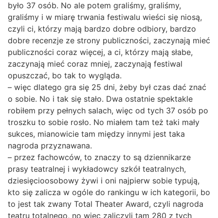
było 37 osób. No ale potem graliśmy, graliśmy,
graliśmy i w miarę trwania festiwalu wieści się niosą,
czyli ci, którzy mają bardzo dobre odbiory, bardzo
dobre recenzje ze strony publiczności, zaczynają mieć
publiczności coraz więcej, a ci, którzy mają słabe,
zaczynają mieć coraz mniej, zaczynają festiwal
opuszczać, bo tak to wygląda.
– więc dlatego gra się 25 dni, żeby był czas dać znać
o sobie. No i tak się stało. Dwa ostatnie spektakle
robiłem przy pełnych salach, więc od tych 37 osób po
troszku to sobie rosło. No miałem tam też taki mały
sukces, mianowicie tam między innymi jest taka
nagroda przyznawana.
– przez fachowców, to znaczy to są dziennikarze
prasy teatralnej i wykładowcy szkół teatralnych,
dziesięcioosobowy żywi i oni najpierw sobie typują,
kto się zalicza w ogóle do rankingu w ich kategorii, bo
to jest tak zwany Total Theater Award, czyli nagroda
teatru totalnego, no więc zaliczyli tam 280 z tych