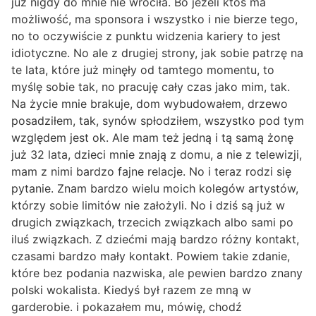
już nigdy do mnie nie wróciła. Bo jeżeli ktoś ma
możliwość, ma sponsora i wszystko i nie bierze tego,
no to oczywiście z punktu widzenia kariery to jest
idiotyczne. No ale z drugiej strony, jak sobie patrzę na
te lata, które już minęły od tamtego momentu, to
myślę sobie tak, no pracuję cały czas jako mim, tak.
Na życie mnie brakuje, dom wybudowałem, drzewo
posadziłem, tak, synów spłodziłem, wszystko pod tym
względem jest ok. Ale mam też jedną i tą samą żonę
już 32 lata, dzieci mnie znają z domu, a nie z telewizji,
mam z nimi bardzo fajne relacje. No i teraz rodzi się
pytanie. Znam bardzo wielu moich kolegów artystów,
którzy sobie limitów nie założyli. No i dziś są już w
drugich związkach, trzecich związkach albo sami po
iluś związkach. Z dziećmi mają bardzo różny kontakt,
czasami bardzo mały kontakt. Powiem takie zdanie,
które bez podania nazwiska, ale pewien bardzo znany
polski wokalista. Kiedyś był razem ze mną w
garderobie. i pokazałem mu, mówię, chodź