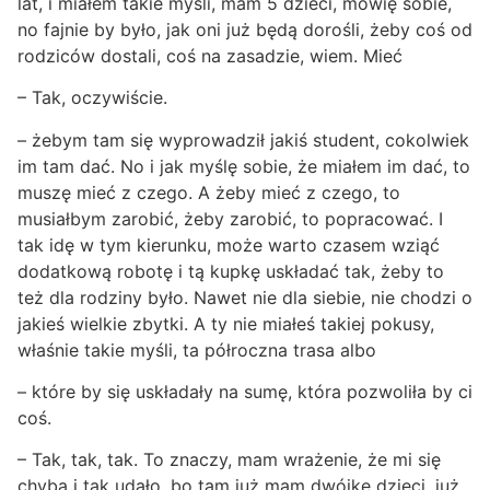
lat, i miałem takie myśli, mam 5 dzieci, mówię sobie,
no fajnie by było, jak oni już będą dorośli, żeby coś od
rodziców dostali, coś na zasadzie, wiem. Mieć
– Tak, oczywiście.
– żebym tam się wyprowadził jakiś student, cokolwiek
im tam dać. No i jak myślę sobie, że miałem im dać, to
muszę mieć z czego. A żeby mieć z czego, to
musiałbym zarobić, żeby zarobić, to popracować. I
tak idę w tym kierunku, może warto czasem wziąć
dodatkową robotę i tą kupkę uskładać tak, żeby to
też dla rodziny było. Nawet nie dla siebie, nie chodzi o
jakieś wielkie zbytki. A ty nie miałeś takiej pokusy,
właśnie takie myśli, ta półroczna trasa albo
– które by się uskładały na sumę, która pozwoliła by ci
coś.
– Tak, tak, tak. To znaczy, mam wrażenie, że mi się
chyba i tak udało, bo tam już mam dwójkę dzieci, już