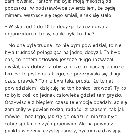
zamiłowania. Pantomima była moją miłością od
początku i w podstawówce twierdziłem, że będę
mimem. Wszyscy się tego śmiali, a tak się stało.
– W skali od 1 do 10 ta decyzja, ta rozmowa z
organizatorem trasy, na ile była trudna?
– No ona była trudna i to nie bym powiedział, to nie
była trudność polegająca na jednej decyzji. To było
coś, co potem człowiek jeszcze długo rozważał i
myślał, czy dobrze zrobił, a może to inaczej, a może
ten. Bo to jest coś takiego, co przeżywało się długi
czas, prawda? To nie była taka prosta, że temat
powiedziałem i dziękuję na ten koniec, prawda? Tylko
to było coś, co jednak człowieka gdzieś tam gryzło.
Oczywiście z biegiem czasu te emocje opadały, aż się
zamieniły w pewien rodzaj radości, z czasem, tak jak
mówię, i bez tego, jak się go okazuje, można było
sobie spokojnie żyć i pracować. Ale na pewno z
punktu widzenia czystej kariery, być może dzisiaj ja