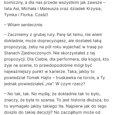
komiczny, a dla nas przede wszystkim jak zawsze –
tata Asi, Michała i Mateusza oraz dziadek Krzysia,
Tymka i Florka. Cześć!
– Witam serdecznie.
– Zaczniemy z grubej rury. Parę lat temu, nie wiem
dokładnie, może doprecyzujesz, ale dostałeś taką
propozycję, żeby na pół roku wyjechać w trasę po
Stanach Zjednoczonych. Nie skorzystałeś z tej
propozycji. Dla Ciebie, dla performera, dla kogoś, kto
żyje na scenie, to prawdopodobnie mógł być
najważniejszy punkt w karierze. Taka, jakby to
powiedział Tomek Hajto – truskawka na torcie, a Ty
jednak powiedziałeś „nie”. W czym rzecz?
– No tak, tak. No myślę, że dokładnie tak to było,
znaczy, że była to szansa. To jest historia dłuższa, bo
to wymagało jakby takiego tła. Najpierw jak do tego
doszło do takiej decyzji? No zacząłbym może od