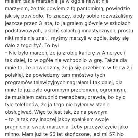
miałem takie marzenie, ja w ogóle nawet nie
marzyłem, że tak powiem z tą pantomimą, powiedzie
jak się powiodło. To znaczy, kiedy sobie rozważaliśmy
jeszcze przez 3 lata, to ja grałem głównie w szkołach
podstawowych, jakichś salach gimnastycznych, prostu
nikt mnie nie znał. I myśmy marzyli w ogóle, żeby się
dało z tego żyć. To był
– Nie było marzeń, że ja zrobię karierę w Ameryce i
tak dalej, to w ogóle nie wchodziło w grę. Także dla
mnie to, że powiedzmy, że ja się przebiłem w telewizji
polskiej, że powiedzmy tam mnóstwo tych
programów telewizyjnych nagrałem i tak dalej, dla
mnie to już było ogromnym przełomem, ogromnym,
że musiałem zatrudnić menadżera, prawda, bo było
tyle telefonów, że ja tego nie byłem w stanie
obsługiwać. Więc to jest tak, że na pewnym
– to ja tak czy inaczej jakby spełniłem swoje
pragnienia, swoje marzenia, żeby przeżyć życie jako
minno. Mam już te 56 lat skończone, leci mi 57. No