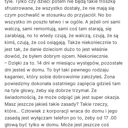
tyle. Tylko czy dzieci potem nie będą takie troszkę
sfrustrowane, że wszystko dostały, że nie mają się
czym pochwalić w stosunku do przyjaciół. No bo
wszystko im poszło łatwo i w ogóle. A jeżeli oni sami
walczą, sami remontują, sami coś tam starają, się
zarabiają, no to wtedy czują, że walczą, czują, że są
kimś, czują, że coś osiągają. Także niekoniecznie to
jest tak, że danie dzieciom dużo to jest właśnie
dowód, że byłem dobrym ojcem. Niekoniecznie.
– Dzięki za to. 14 dni w miesiącu występów, pozostałe
dni jesteś w domu. To był taki pewnego rodzaju
kaganiec, który sobie dobrowolnie założyłeś. Żona
powiedzmy dokonała ostatniego zapięcia gdzieś tam
na tyle głowy, żeby się dobrze trzymał. Ze
świadomością, że może odpiąć jak jest super okazja.
Masz jeszcze jakieś takie zasady? Takie rzeczy,
które… Człowiek z korporacji wraca do domu i jego
zasadą jest wyłączam telefon po to, żeby od 17 .00
głową być tylko w domu. Może jest jeszcze coś