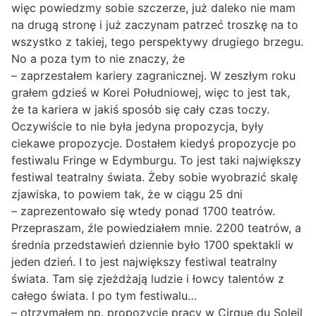
więc powiedzmy sobie szczerze, już daleko nie mam
na drugą stronę i już zaczynam patrzeć troszkę na to
wszystko z takiej, tego perspektywy drugiego brzegu.
No a poza tym to nie znaczy, że
– zaprzestałem kariery zagranicznej. W zeszłym roku
grałem gdzieś w Korei Południowej, więc to jest tak,
że ta kariera w jakiś sposób się cały czas toczy.
Oczywiście to nie była jedyna propozycja, były
ciekawe propozycje. Dostałem kiedyś propozycje po
festiwalu Fringe w Edymburgu. To jest taki największy
festiwal teatralny świata. Żeby sobie wyobrazić skalę
zjawiska, to powiem tak, że w ciągu 25 dni
– zaprezentowało się wtedy ponad 1700 teatrów.
Przepraszam, źle powiedziałem mnie. 2200 teatrów, a
średnia przedstawień dziennie było 1700 spektakli w
jeden dzień. I to jest największy festiwal teatralny
świata. Tam się zjeżdżają ludzie i łowcy talentów z
całego świata. I po tym festiwalu…
– otrzymałem np. propozycje pracy w Cirque du Soleil