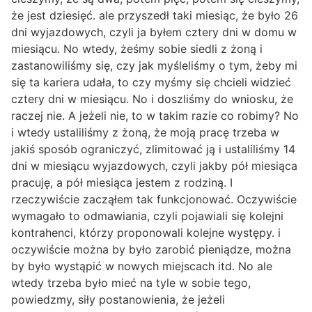
że jest dziesięć. ale przyszedł taki miesiąc, że było 26
dni wyjazdowych, czyli ja byłem cztery dni w domu w
miesiącu. No wtedy, żeśmy sobie siedli z żoną i
zastanowiliśmy się, czy jak myśleliśmy o tym, żeby mi
się ta kariera udała, to czy myśmy się chcieli widzieć
cztery dni w miesiącu. No i doszliśmy do wniosku, że
raczej nie. A jeżeli nie, to w takim razie co robimy? No
i wtedy ustaliliśmy z żoną, że moją pracę trzeba w
jakiś sposób ograniczyć, zlimitować ją i ustaliliśmy 14
dni w miesiącu wyjazdowych, czyli jakby pół miesiąca
pracuję, a pół miesiąca jestem z rodziną. I
rzeczywiście zacząłem tak funkcjonować. Oczywiście
wymagało to odmawiania, czyli pojawiali się kolejni
kontrahenci, którzy proponowali kolejne występy. i
oczywiście można by było zarobić pieniądze, można
by było wystąpić w nowych miejscach itd. No ale
wtedy trzeba było mieć na tyle w sobie tego,
powiedzmy, siły postanowienia, że jeżeli