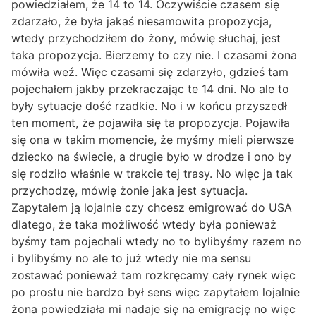
powiedziałem, że 14 to 14. Oczywiście czasem się
zdarzało, że była jakaś niesamowita propozycja,
wtedy przychodziłem do żony, mówię słuchaj, jest
taka propozycja. Bierzemy to czy nie. I czasami żona
mówiła weź. Więc czasami się zdarzyło, gdzieś tam
pojechałem jakby przekraczając te 14 dni. No ale to
były sytuacje dość rzadkie. No i w końcu przyszedł
ten moment, że pojawiła się ta propozycja. Pojawiła
się ona w takim momencie, że myśmy mieli pierwsze
dziecko na świecie, a drugie było w drodze i ono by
się rodziło właśnie w trakcie tej trasy. No więc ja tak
przychodzę, mówię żonie jaka jest sytuacja.
Zapytałem ją lojalnie czy chcesz emigrować do USA
dlatego, że taka możliwość wtedy była ponieważ
byśmy tam pojechali wtedy no to bylibyśmy razem no
i bylibyśmy no ale to już wtedy nie ma sensu
zostawać ponieważ tam rozkręcamy cały rynek więc
po prostu nie bardzo był sens więc zapytałem lojalnie
żona powiedziała mi nadaje się na emigrację no więc