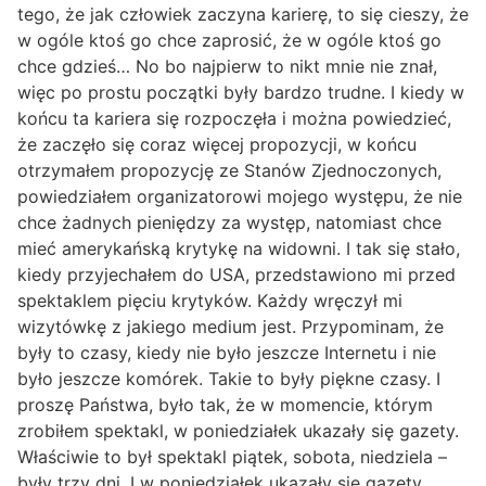
tego, że jak człowiek zaczyna karierę, to się cieszy, że
w ogóle ktoś go chce zaprosić, że w ogóle ktoś go
chce gdzieś… No bo najpierw to nikt mnie nie znał,
więc po prostu początki były bardzo trudne. I kiedy w
końcu ta kariera się rozpoczęła i można powiedzieć,
że zaczęło się coraz więcej propozycji, w końcu
otrzymałem propozycję ze Stanów Zjednoczonych,
powiedziałem organizatorowi mojego występu, że nie
chce żadnych pieniędzy za występ, natomiast chce
mieć amerykańską krytykę na widowni. I tak się stało,
kiedy przyjechałem do USA, przedstawiono mi przed
spektaklem pięciu krytyków. Każdy wręczył mi
wizytówkę z jakiego medium jest. Przypominam, że
były to czasy, kiedy nie było jeszcze Internetu i nie
było jeszcze komórek. Takie to były piękne czasy. I
proszę Państwa, było tak, że w momencie, którym
zrobiłem spektakl, w poniedziałek ukazały się gazety.
Właściwie to był spektakl piątek, sobota, niedziela –
były trzy dni. I w poniedziałek ukazały się gazety.