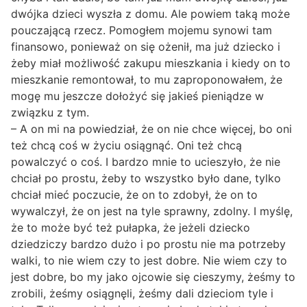
dwójka dzieci wyszła z domu. Ale powiem taką może
pouczającą rzecz. Pomogłem mojemu synowi tam
finansowo, ponieważ on się ożenił, ma już dziecko i
żeby miał możliwość zakupu mieszkania i kiedy on to
mieszkanie remontował, to mu zaproponowałem, że
mogę mu jeszcze dołożyć się jakieś pieniądze w
związku z tym.
– A on mi na powiedział, że on nie chce więcej, bo oni
też chcą coś w życiu osiągnąć. Oni też chcą
powalczyć o coś. I bardzo mnie to ucieszyło, że nie
chciał po prostu, żeby to wszystko było dane, tylko
chciał mieć poczucie, że on to zdobył, że on to
wywalczył, że on jest na tyle sprawny, zdolny. I myślę,
że to może być też pułapka, że jeżeli dziecko
dziedziczy bardzo dużo i po prostu nie ma potrzeby
walki, to nie wiem czy to jest dobre. Nie wiem czy to
jest dobre, bo my jako ojcowie się cieszymy, żeśmy to
zrobili, żeśmy osiągnęli, żeśmy dali dzieciom tyle i