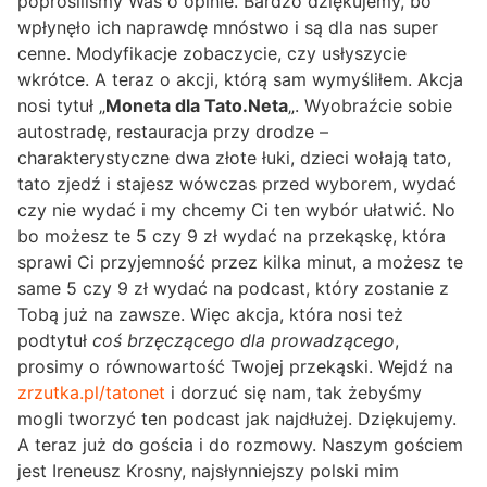
poprosiliśmy Was o opinie. Bardzo dziękujemy, bo
wpłynęło ich naprawdę mnóstwo i są dla nas super
cenne. Modyfikacje zobaczycie, czy usłyszycie
wkrótce. A teraz o akcji, którą sam wymyśliłem. Akcja
nosi tytuł „
Moneta dla Tato.Neta
„. Wyobraźcie sobie
autostradę, restauracja przy drodze –
charakterystyczne dwa złote łuki, dzieci wołają tato,
tato zjedź i stajesz wówczas przed wyborem, wydać
czy nie wydać i my chcemy Ci ten wybór ułatwić. No
bo możesz te 5 czy 9 zł wydać na przekąskę, która
sprawi Ci przyjemność przez kilka minut, a możesz te
same 5 czy 9 zł wydać na podcast, który zostanie z
Tobą już na zawsze. Więc akcja, która nosi też
podtytuł
coś brzęczącego dla prowadzącego
,
prosimy o równowartość Twojej przekąski. Wejdź na
zrzutka.pl/tatonet
i dorzuć się nam, tak żebyśmy
mogli tworzyć ten podcast jak najdłużej. Dziękujemy.
A teraz już do gościa i do rozmowy. Naszym gościem
jest Ireneusz Krosny, najsłynniejszy polski mim