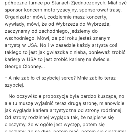
półroczne turnee po Stanach Zjednoczonych. Miał być
sponsor koncern motoryzacyjny, sponsorował trasę.
Organizator mówi, codziennie masz koncerty,
wywiady, mówi, że od Wybrzeża do Wybrzeża,
zaczynamy od zachodniego, jedziemy do
wschodniego. Mówi, za pół roku jesteś znanym
artystą w USA. No i w zasadzie każdy artysta coś
takiego to jest jak gwiazdka z nieba, ponieważ zrobić
karierę w USA to jest zrobić karierę na świecie.
George Clooney…
– A nie zabiło ci szybciej serce? Mnie zabiło teraz
szybciej.
– No oczywiście propozycja była bardzo kusząca, no
ale tu muszę wyjaśnić teraz drugą stronę, mianowicie
jak wygląda kariera artystyczna od strony rodzinnej.
Od strony rodzinnej wygląda tak, że najpierw się
cieszymy, że w ogóle jest występ, potem się
cieszymy, że są dwa, potem pięć, potem się cieszymy,