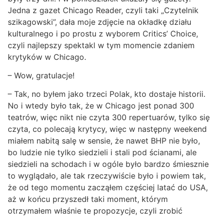
Jedna z gazet Chicago Reader, czyli taki „Czytelnik
szikagowski”, dała moje zdjęcie na okładkę działu
kulturalnego i po prostu z wyborem Critics’ Choice,
czyli najlepszy spektakl w tym momencie zdaniem
krytyków w Chicago.
– Wow, gratulacje!
– Tak, no byłem jako trzeci Polak, kto dostaje historii.
No i wtedy było tak, że w Chicago jest ponad 300
teatrów, więc nikt nie czyta 300 repertuarów, tylko się
czyta, co polecają krytycy, więc w następny weekend
miałem nabitą salę w sensie, że nawet BHP nie było,
bo ludzie nie tylko siedzieli i stali pod ścianami, ale
siedzieli na schodach i w ogóle było bardzo śmiesznie
to wyglądało, ale tak rzeczywiście było i powiem tak,
że od tego momentu zacząłem częściej latać do USA,
aż w końcu przyszedł taki moment, którym
otrzymałem właśnie te propozycje, czyli zrobić