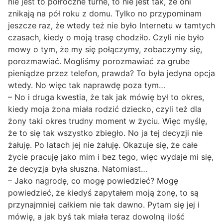
nie jest to półroczne turne, to nie jest tak, że oni
znikają na pół roku z domu. Tylko no przypominam
jeszcze raz, że wtedy też nie było Internetu w tamtych
czasach, kiedy o moją trasę chodziło. Czyli nie było
mowy o tym, że my się połączymy, zobaczymy się,
porozmawiać. Mogliśmy porozmawiać za grube
pieniądze przez telefon, prawda? To była jedyna opcja
wtedy. No więc tak naprawdę poza tym…
– No i druga kwestia, że tak jak mówię był to okres,
kiedy moja żona miała rodzić dziecko, czyli też dla
żony taki okres trudny moment w życiu. Więc myślę,
że to się tak wszystko zbiegło. No ja tej decyzji nie
żałuję. Po latach jej nie żałuję. Okazuje się, że całe
życie pracuję jako mim i bez tego, więc wydaje mi się,
że decyzja była słuszna. Natomiast…
– Jako nagrodę, co mogę powiedzieć? Mogę
powiedzieć, że kiedyś zapytałem moją żonę, to są
przynajmniej całkiem nie tak dawno. Pytam się jej i
mówię, a jak byś tak miała teraz dowolną ilość