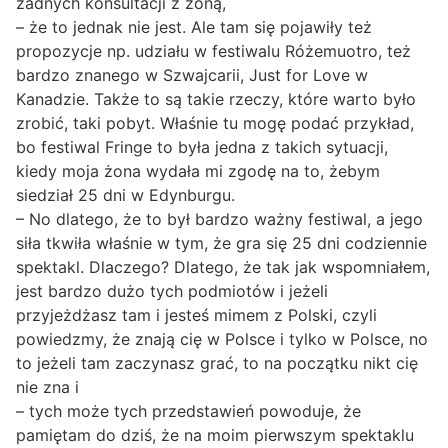
żadnych konsultacji z żoną,
– że to jednak nie jest. Ale tam się pojawiły też
propozycje np. udziału w festiwalu Różemuotro, też
bardzo znanego w Szwajcarii, Just for Love w
Kanadzie. Także to są takie rzeczy, które warto było
zrobić, taki pobyt. Właśnie tu mogę podać przykład,
bo festiwal Fringe to była jedna z takich sytuacji,
kiedy moja żona wydała mi zgodę na to, żebym
siedział 25 dni w Edynburgu.
– No dlatego, że to był bardzo ważny festiwal, a jego
siła tkwiła właśnie w tym, że gra się 25 dni codziennie
spektakl. Dlaczego? Dlatego, że tak jak wspomniałem,
jest bardzo dużo tych podmiotów i jeżeli
przyjeżdżasz tam i jesteś mimem z Polski, czyli
powiedzmy, że znają cię w Polsce i tylko w Polsce, no
to jeżeli tam zaczynasz grać, to na początku nikt cię
nie zna i
– tych może tych przedstawień powoduje, że
pamiętam do dziś, że na moim pierwszym spektaklu