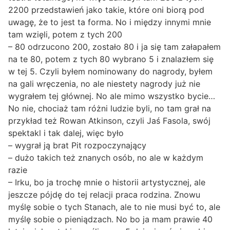
2200 przedstawień jako takie, które oni biorą pod
uwagę, że to jest ta forma. No i między innymi mnie
tam wzięli, potem z tych 200
– 80 odrzucono 200, zostało 80 i ja się tam załapałem
na te 80, potem z tych 80 wybrano 5 i znalazłem się
w tej 5. Czyli byłem nominowany do nagrody, byłem
na gali wręczenia, no ale niestety nagrody już nie
wygrałem tej głównej. No ale mimo wszystko bycie…
No nie, chociaż tam różni ludzie byli, no tam grał na
przykład też Rowan Atkinson, czyli Jaś Fasola, swój
spektakl i tak dalej, więc było
– wygrał ją brat Pit rozpoczynający
– dużo takich też znanych osób, no ale w każdym
razie
– Irku, bo ja trochę mnie o historii artystycznej, ale
jeszcze pójdę do tej relacji praca rodzina. Znowu
myślę sobie o tych Stanach, ale to nie musi być to, ale
myślę sobie o pieniądzach. No bo ja mam prawie 40