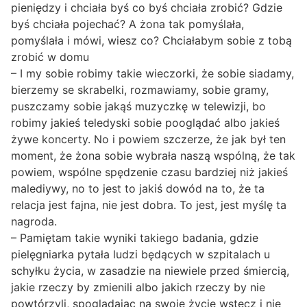
pieniędzy i chciała byś co byś chciała zrobić? Gdzie
byś chciała pojechać? A żona tak pomyślała,
pomyślała i mówi, wiesz co? Chciałabym sobie z tobą
zrobić w domu
– I my sobie robimy takie wieczorki, że sobie siadamy,
bierzemy se skrabelki, rozmawiamy, sobie gramy,
puszczamy sobie jakąś muzyczkę w telewizji, bo
robimy jakieś teledyski sobie pooglądać albo jakieś
żywe koncerty. No i powiem szczerze, że jak był ten
moment, że żona sobie wybrała naszą wspólną, że tak
powiem, wspólne spędzenie czasu bardziej niż jakieś
malediywy, no to jest to jakiś dowód na to, że ta
relacja jest fajna, nie jest dobra. To jest, jest myślę ta
nagroda.
– Pamiętam takie wyniki takiego badania, gdzie
pielęgniarka pytała ludzi będących w szpitalach u
schyłku życia, w zasadzie na niewiele przed śmiercią,
jakie rzeczy by zmienili albo jakich rzeczy by nie
powtórzyli, spoglądając na swoje życie wstecz i nie