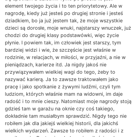
element twojego życia i to ten priorytetowy. Ale w
nagrodę, kiedy już jesteś po drugiej stronie i jesteś
dziadkiem, bo ja już jestem tak, że moje wszystkie
dzieci są dorosłe, moje wnuki, najstarszy wnuczek, już
chodzi do drugiej klasy podstawówki, więc życie
płynie. I powiem tak, im człowiek jest starszy, tym
bardziej widzi i wie, że szczęście jest właśnie w
rodzinie, w relacjach, w miłości, w przyjaźni, a nie w
pieniądzach, karierze itd. Ja nigdy jakoś nie
przywiązywałem wielkiej wagi do tego, żeby to
nazywać karierą. Ja to zawsze traktowałem jako
pracę i jako spotkanie z żywymi ludźmi, czyli tym
ludziom, których właśnie mam na widowni, im daje
radość i to mnie cieszy. Natomiast moje nagrody stoją
gdzieś tam w garażu na oknie czy coś takiego,
dokładnie tam musiałbym sprawdzić. Nigdy tego nie
robiłem jak dla jakiejś wielkiej historii, dla jakichś
wielkich wydarzeń. Zawsze to robiłem z radości i z