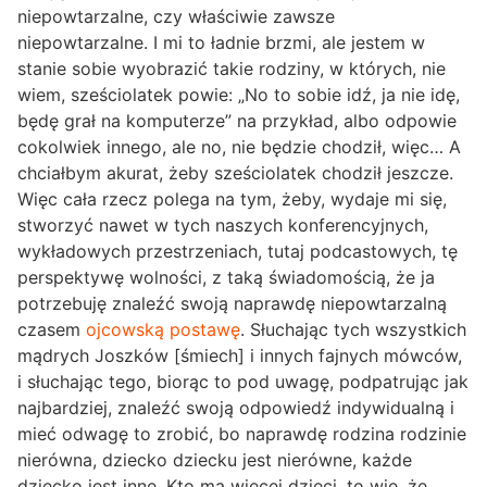
niepowtarzalne, czy właściwie zawsze
niepowtarzalne. I mi to ładnie brzmi, ale jestem w
stanie sobie wyobrazić takie rodziny, w których, nie
wiem, sześciolatek powie: „No to sobie idź, ja nie idę,
będę grał na komputerze” na przykład, albo odpowie
cokolwiek innego, ale no, nie będzie chodził, więc… A
chciałbym akurat, żeby sześciolatek chodził jeszcze.
Więc cała rzecz polega na tym, żeby, wydaje mi się,
stworzyć nawet w tych naszych konferencyjnych,
wykładowych przestrzeniach, tutaj podcastowych, tę
perspektywę wolności, z taką świadomością, że ja
potrzebuję znaleźć swoją naprawdę niepowtarzalną
czasem
ojcowską postawę
. Słuchając tych wszystkich
mądrych Joszków [śmiech] i innych fajnych mówców,
i słuchając tego, biorąc to pod uwagę, podpatrując jak
najbardziej, znaleźć swoją odpowiedź indywidualną i
mieć odwagę to zrobić, bo naprawdę rodzina rodzinie
nierówna, dziecko dziecku jest nierówne, każde
dziecko jest inne. Kto ma więcej dzieci, to wie, że