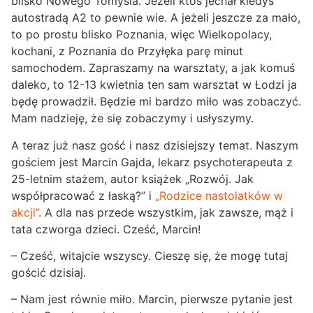
blisko Nowego Tomyśla. Jeżeli ktoś jechał kiedyś
autostradą A2 to pewnie wie. A jeżeli jeszcze za mało,
to po prostu blisko Poznania, więc Wielkopolacy,
kochani, z Poznania do Przyłęka parę minut
samochodem. Zapraszamy na warsztaty, a jak komuś
daleko, to 12-13 kwietnia ten sam warsztat w Łodzi ja
będę prowadził. Będzie mi bardzo miło was zobaczyć.
Mam nadzieję, że się zobaczymy i usłyszymy.
A teraz już nasz gość i nasz dzisiejszy temat. Naszym
gościem jest Marcin Gajda, lekarz psychoterapeuta z
25-letnim stażem, autor książek „Rozwój. Jak
współpracować z łaską?” i
„Rodzice nastolatków w
akcji”
. A dla nas przede wszystkim, jak zawsze, mąż i
tata czworga dzieci. Cześć, Marcin!
– Cześć, witajcie wszyscy. Cieszę się, że mogę tutaj
gościć dzisiaj.
– Nam jest równie miło. Marcin, pierwsze pytanie jest