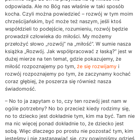
odpowiada. Ale no Bóg nas właśnie w taki sposób
kocha. Czyli można powiedzieć – rozwój w tym moim
chrześcijańskim, być może też naszym, jeśli ktoś
współdzieli to podejście, rozumieniu, rozwój będzie
prowadził człowieka do miłości. My możemy
przełożyć słowo „rozwój” na „miłość”. W sumie nasza
książka „Rozwój. Jak współpracować z łaską?” jest w
dużej mierze na ten temat, gdzie pokazujemy, że
miłość rozpoznajemy po tym,
że się rozwijamy
i
rozwój rozpoznajemy po tym, że zaczynamy kochać
coraz głębiej, że poszerza się również nasza
świadomość.
– No to ja zapytam o to, czy ten rozwój jest nam w
ogóle potrzebny? No bo przecież kiedy rodzimy się,
no to dziecko jest dokładnie tym, kim ma być. Tam nie
ma nic więcej ponad dokładnie to, że dziecko jest
sobą. Więc dlaczego po prostu nie pozostać tym, kim
jesteśmy i nie zastanawiać się, czy powinniśmy gdzieś