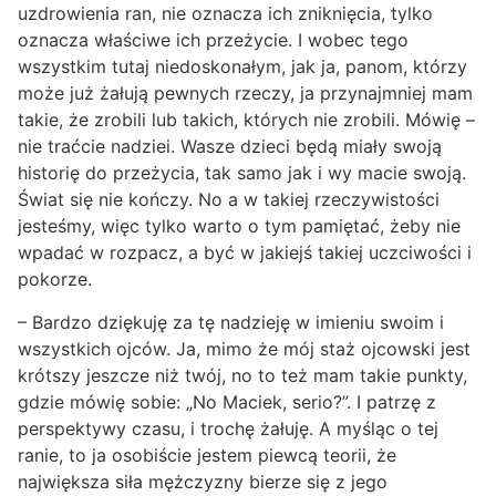
uzdrowienia ran, nie oznacza ich zniknięcia, tylko
oznacza właściwe ich przeżycie. I wobec tego
wszystkim tutaj niedoskonałym, jak ja, panom, którzy
może już żałują pewnych rzeczy, ja przynajmniej mam
takie, że zrobili lub takich, których nie zrobili. Mówię –
nie traćcie nadziei. Wasze dzieci będą miały swoją
historię do przeżycia, tak samo jak i wy macie swoją.
Świat się nie kończy. No a w takiej rzeczywistości
jesteśmy, więc tylko warto o tym pamiętać, żeby nie
wpadać w rozpacz, a być w jakiejś takiej uczciwości i
pokorze.
– Bardzo dziękuję za tę nadzieję w imieniu swoim i
wszystkich ojców. Ja, mimo że mój staż ojcowski jest
krótszy jeszcze niż twój, no to też mam takie punkty,
gdzie mówię sobie: „No Maciek, serio?”. I patrzę z
perspektywy czasu, i trochę żałuję. A myśląc o tej
ranie, to ja osobiście jestem piewcą teorii, że
największa siła mężczyzny bierze się z jego