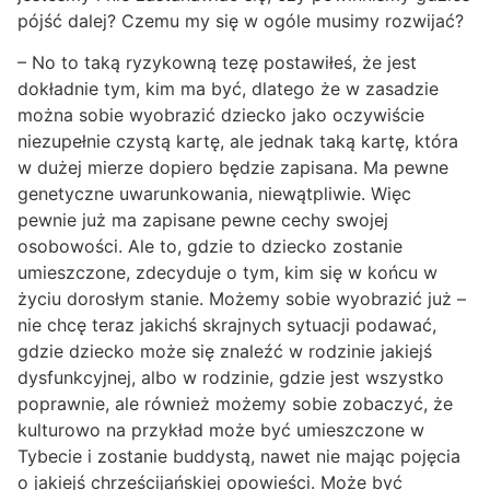
pójść dalej? Czemu my się w ogóle musimy rozwijać?
– No to taką ryzykowną tezę postawiłeś, że jest
dokładnie tym, kim ma być, dlatego że w zasadzie
można sobie wyobrazić dziecko jako oczywiście
niezupełnie czystą kartę, ale jednak taką kartę, która
w dużej mierze dopiero będzie zapisana. Ma pewne
genetyczne uwarunkowania, niewątpliwie. Więc
pewnie już ma zapisane pewne cechy swojej
osobowości. Ale to, gdzie to dziecko zostanie
umieszczone, zdecyduje o tym, kim się w końcu w
życiu dorosłym stanie. Możemy sobie wyobrazić już –
nie chcę teraz jakichś skrajnych sytuacji podawać,
gdzie dziecko może się znaleźć w rodzinie jakiejś
dysfunkcyjnej, albo w rodzinie, gdzie jest wszystko
poprawnie, ale również możemy sobie zobaczyć, że
kulturowo na przykład może być umieszczone w
Tybecie i zostanie buddystą, nawet nie mając pojęcia
o jakiejś chrześcijańskiej opowieści. Może być