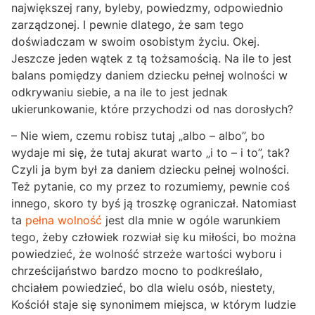
największej rany, byleby, powiedzmy, odpowiednio
zarządzonej. I pewnie dlatego, że sam tego
doświadczam w swoim osobistym życiu. Okej.
Jeszcze jeden wątek z tą tożsamością. Na ile to jest
balans pomiędzy daniem dziecku pełnej wolności w
odkrywaniu siebie, a na ile to jest jednak
ukierunkowanie, które przychodzi od nas dorosłych?
– Nie wiem, czemu robisz tutaj „albo – albo”, bo
wydaje mi się, że tutaj akurat warto „i to – i to”, tak?
Czyli ja bym był za daniem dziecku pełnej wolności.
Też pytanie, co my przez to rozumiemy, pewnie coś
innego, skoro ty byś ją troszkę ograniczał. Natomiast
ta
pełna wolność
jest dla mnie w ogóle warunkiem
tego, żeby człowiek rozwiał się ku miłości, bo można
powiedzieć, że wolność strzeże wartości wyboru i
chrześcijaństwo bardzo mocno to podkreślało,
chciałem powiedzieć, bo dla wielu osób, niestety,
Kościół staje się synonimem miejsca, w którym ludzie