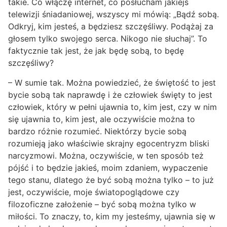
takie. Co włączę internet, co posłucham jakiejś
telewizji śniadaniowej, wszyscy mi mówią: „Bądź sobą.
Odkryj, kim jesteś, a będziesz szczęśliwy. Podążaj za
głosem tylko swojego serca. Nikogo nie słuchaj”. To
faktycznie tak jest, że jak będę sobą, to będę
szczęśliwy?
– W sumie tak. Można powiedzieć, że świętość to jest
bycie sobą tak naprawdę i że człowiek święty to jest
człowiek, który w pełni ujawnia to, kim jest, czy w nim
się ujawnia to, kim jest, ale oczywiście można to
bardzo różnie rozumieć. Niektórzy bycie sobą
rozumieją jako właściwie skrajny egocentryzm bliski
narcyzmowi. Można, oczywiście, w ten sposób też
pójść i to będzie jakieś, moim zdaniem, wypaczenie
tego stanu, dlatego że być sobą można tylko – to już
jest, oczywiście, moje światopoglądowe czy
filozoficzne założenie – być sobą można tylko w
miłości. To znaczy, to, kim my jesteśmy, ujawnia się w