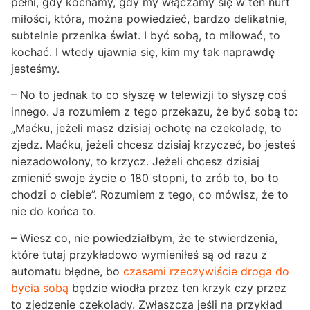
pełni, gdy kochamy, gdy my włączamy się w ten nurt
miłości, która, można powiedzieć, bardzo delikatnie,
subtelnie przenika świat. I być sobą, to miłować, to
kochać. I wtedy ujawnia się, kim my tak naprawdę
jesteśmy.
– No to jednak to co słyszę w telewizji to słyszę coś
innego. Ja rozumiem z tego przekazu, że być sobą to:
„Maćku, jeżeli masz dzisiaj ochotę na czekoladę, to
zjedz. Maćku, jeżeli chcesz dzisiaj krzyczeć, bo jesteś
niezadowolony, to krzycz. Jeżeli chcesz dzisiaj
zmienić swoje życie o 180 stopni, to zrób to, bo to
chodzi o ciebie”. Rozumiem z tego, co mówisz, że to
nie do końca to.
– Wiesz co, nie powiedziałbym, że te stwierdzenia,
które tutaj przykładowo wymieniłeś są od razu z
automatu błędne, bo
czasami rzeczywiście droga do
bycia sobą
będzie wiodła przez ten krzyk czy przez
to zjedzenie czekolady. Zwłaszcza jeśli na przykład