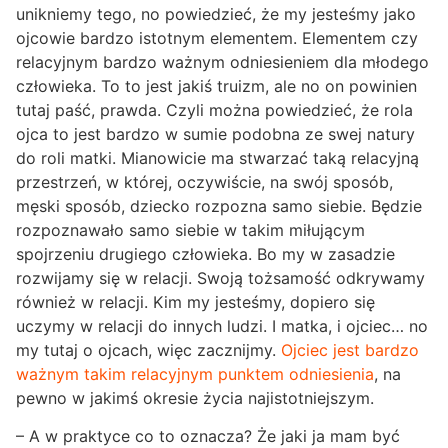
unikniemy tego, no powiedzieć, że my jesteśmy jako
ojcowie bardzo istotnym elementem. Elementem czy
relacyjnym bardzo ważnym odniesieniem dla młodego
człowieka. To to jest jakiś truizm, ale no on powinien
tutaj paść, prawda. Czyli można powiedzieć, że rola
ojca to jest bardzo w sumie podobna ze swej natury
do roli matki. Mianowicie ma stwarzać taką relacyjną
przestrzeń, w której, oczywiście, na swój sposób,
męski sposób, dziecko rozpozna samo siebie. Będzie
rozpoznawało samo siebie w takim miłującym
spojrzeniu drugiego człowieka. Bo my w zasadzie
rozwijamy się w relacji. Swoją tożsamość odkrywamy
również w relacji. Kim my jesteśmy, dopiero się
uczymy w relacji do innych ludzi. I matka, i ojciec… no
my tutaj o ojcach, więc zacznijmy.
Ojciec jest bardzo
ważnym takim relacyjnym punktem odniesienia
, na
pewno w jakimś okresie życia najistotniejszym.
– A w praktyce co to oznacza? Że jaki ja mam być