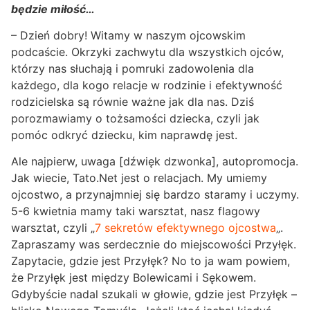
będzie miłość…
– Dzień dobry! Witamy w naszym ojcowskim
podcaście. Okrzyki zachwytu dla wszystkich ojców,
którzy nas słuchają i pomruki zadowolenia dla
każdego, dla kogo relacje w rodzinie i efektywność
rodzicielska są równie ważne jak dla nas. Dziś
porozmawiamy o tożsamości dziecka, czyli jak
pomóc odkryć dziecku, kim naprawdę jest.
Ale najpierw, uwaga [dźwięk dzwonka], autopromocja.
Jak wiecie, Tato.Net jest o relacjach. My umiemy
ojcostwo, a przynajmniej się bardzo staramy i uczymy.
5-6 kwietnia mamy taki warsztat, nasz flagowy
warsztat, czyli „
7 sekretów efektywnego ojcostwa
„.
Zapraszamy was serdecznie do miejscowości Przyłęk.
Zapytacie, gdzie jest Przyłęk? No to ja wam powiem,
że Przyłęk jest między Bolewicami i Sękowem.
Gdybyście nadal szukali w głowie, gdzie jest Przyłęk –