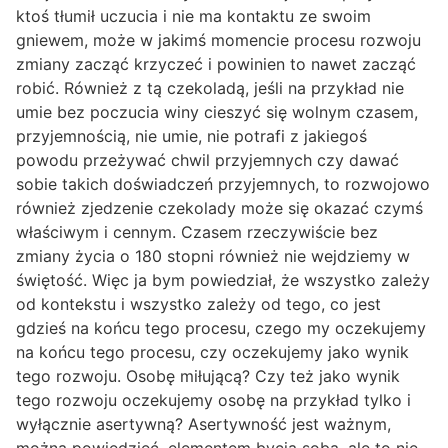
ktoś tłumił uczucia i nie ma kontaktu ze swoim
gniewem, może w jakimś momencie procesu rozwoju
zmiany zacząć krzyczeć i powinien to nawet zacząć
robić. Również z tą czekoladą, jeśli na przykład nie
umie bez poczucia winy cieszyć się wolnym czasem,
przyjemnością, nie umie, nie potrafi z jakiegoś
powodu przeżywać chwil przyjemnych czy dawać
sobie takich doświadczeń przyjemnych, to rozwojowo
również zjedzenie czekolady może się okazać czymś
właściwym i cennym. Czasem rzeczywiście bez
zmiany życia o 180 stopni również nie wejdziemy w
świętość. Więc ja bym powiedział, że wszystko zależy
od kontekstu i wszystko zależy od tego, co jest
gdzieś na końcu tego procesu, czego my oczekujemy
na końcu tego procesu, czy oczekujemy jako wynik
tego rozwoju. Osobę miłującą? Czy też jako wynik
tego rozwoju oczekujemy osobę na przykład tylko i
wyłącznie asertywną? Asertywność jest ważnym,
można powiedzieć, elementem bycia sobą, ale to nie