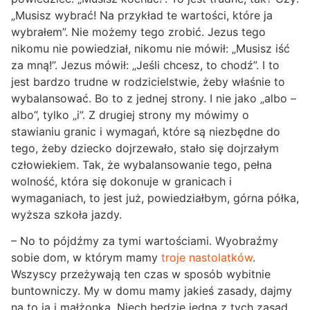
„Musisz wybrać! Na przykład te wartości, które ja
wybrałem”. Nie możemy tego zrobić. Jezus tego
nikomu nie powiedział, nikomu nie mówił: „Musisz iść
za mną!”. Jezus mówił: „Jeśli chcesz, to chodź”. I to
jest bardzo trudne w rodzicielstwie, żeby właśnie to
wybalansować. Bo to z jednej strony. I nie jako „albo –
albo”, tylko „i”. Z drugiej strony my mówimy o
stawianiu granic i wymagań, które są niezbędne do
tego, żeby dziecko dojrzewało, stało się dojrzałym
człowiekiem. Tak, że wybalansowanie tego, pełna
wolność, która się dokonuje w granicach i
wymaganiach, to jest już, powiedziałbym, górna półka,
wyższa szkoła jazdy.
– No to pójdźmy za tymi wartościami. Wyobraźmy
sobie dom, w którym mamy
troje nastolatków
.
Wszyscy przeżywają ten czas w sposób wybitnie
buntowniczy. My w domu mamy jakieś zasady, dajmy
na to ja i małżonka. Niech będzie jedną z tych zasad,